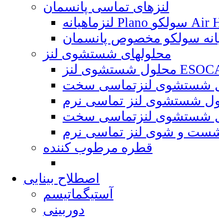
لنزهای تماسی پانسمان
P سولکو Air Hydra
محلولهای شستشوی لنز
شوی لنز ESOCARE
قطره مرطوب کننده
اصطلاح بینایی
آستیگماتیسم
دوربینی